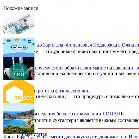
Похожие записи
Сбербанк Займ до Зарплаты: Финансовая Поддержка в Ожида
Займ Сбербанке — это удобный финансовый инструмент, пре
Работа мечты: почему стоит обратить внимание на вакансии гр
В условиях нестабильной экономической ситуации и высокой к
Процедура банкротства физических лиц
Банкротство физических лиц — это процедура, с помощью котор
Программы для ведения бизнеса от компании ЛОПАНЬ
В любом предприятии бухгалтерия является важным составляющ
Новые статьи
Коста Браво – лучшее место для покупки недвижимости в Исп