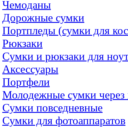
Чемоданы
Дорожные сумки
Портпледы (сумки для ко
Рюкзаки
Сумки и рюкзаки для ноу
Аксессуары
Портфели
Молодежные сумки через 
Сумки повседневные
Сумки для фотоаппаратов