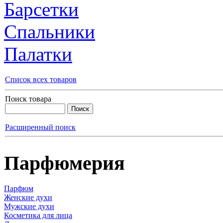
Барсетки
Спальники
Палатки
Список всех товаров
Поиск товара
Расширенный поиск
Парфюмерия
Парфюм
Женские духи
Мужские духи
Косметика для лица