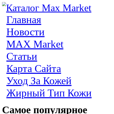
Главная
Новости
MAX Market
Статьи
Карта Сайта
Уход За Кожей
Жирный Тип Кожи
Самое популярное