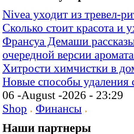
Nivea уходит из тревел-р
Сколько стоит красота и
Франсуа Демаши рассказы
очередной версии аромат
Хитрости химчистки в д
Новые способы удаления 
06 -August -2026 - 23:29
Shop
Финансы
Наши партнеры