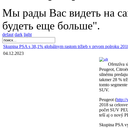
Мы рады Вас видеть на са
будеть еще больше".
defaut
dark
light
Skupina PSA s 38,1% globálnym rastom tržieb v prvom polroku 201
04.12.2023
Ofenzíva s
Peugeot, Citroë
silnému predaju
takmer 28 % trž
tomto segmente
SUV.
Peugeot (
http:
2018 sa celosve
počet SUV PEU
teší aj o nový
Skupina PSA vyt