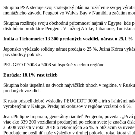
Skupina PSA sleduje svoj strategický plán na rozšírenie svojej výro
montážneho závodu Peugeot vo Walvis Bay v Namíbii a začatím mon
Skupina rozširuje svoju obchodnú prítomnosť najmä v Egypte, kde 
distribúciu produktov Peugeot. V Južnej Afrike, Libanone, Tunisku a
India a Tichomorie: 13 300 predaných vozidiel, nárast o 25,1 %
Japonsko vykázalo solídny nárast predaja o 25 %, Južná Kórea vykáz
povzbudivý pokrok.
PEUGEOT 3008 a 5008 sú úspešné v celom regióne.
Eurázia: 18,1% rast tržieb
Skupina bola úspešná na dvoch najväčších trhoch v regióne, v Rusku
predaných vozidiel.
K rastu prispeli dobré výsledky PEUGEOT 3008 a trh s ľahkými
vyrobenými v Kaluge. Predaj mikrobusov v regióne vzrástol o 9 %.
Jean-Philippe Imparato, generálny riaditeľ Peugeotu, povedal: „Pr
viac ako 339 200 vozidlami predanými po celom svete je značka č
a 5008 vzrástli v roku 2018 o rekordných 26 %. S blížiacim sa
Potrebujeme posilniť naše výsledky v druhej polovici roka, ktorá sľu