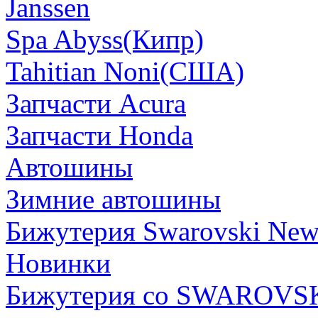
Janssen
Spa Abyss(Кипр)
Tahitian Noni(США)
Запчасти Acura
Запчасти Honda
Автошины
Зимние автошины
Бижутерия Swarovski Ne
Новинки
Бижутерия со SWAROVS