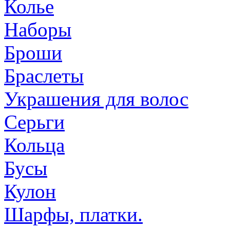
Колье
Наборы
Броши
Браслеты
Украшения для волос
Серьги
Кольца
Бусы
Кулон
Шарфы, платки.