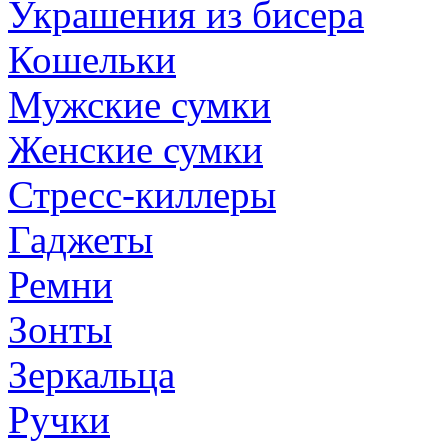
Украшения из бисера
Кошельки
Мужские сумки
Женские сумки
Стресс-киллеры
Гаджеты
Ремни
Зонты
Зеркальца
Ручки