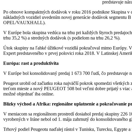
predstavuje nár
Po obnove kompaktných dodávok v roku 2016 podnikne Skupina v dr
nákladných vozidiel uvedením novej generácie dodávok segment
OPEL/VAUXHALL).
V Európe bola skupina vedúca na trhu pri každých štyroch predajo
trhu 35,2 %) a stredných dodávok (s podielom na trhu 26,2 %).
Útok skupiny na ľahké úžitkové vozidlá pokračoval mimo Európy. V
Expert predstaveného v prvej polovici roka 2018. V Latinskej Ameri
Európa: rast a produktivita
V Európe bol konsolidovaný predaj 1 673 700 ľudí, čo predstavuje ná
Peugeot urobil od začiatku roka najväčší pokrok spomedzi všetkých 
treťom mieste a nový PEUGEOT 508 bol veľmi dobre prijatý s viac ak
možné objednať iba online.
Blízky východ a Afrika: regionálne uplatnenie a pokračovanie p
V meniacom sa regionálnom prostredí dosiahol predaj skupiny 226 10
vyrobených v Iráne nebol od 1. mája zahrnutý do konsolidovaného g
Trhový podiel Peugeotu naďalej rástol v Tunisku, Turecku, Egypte a