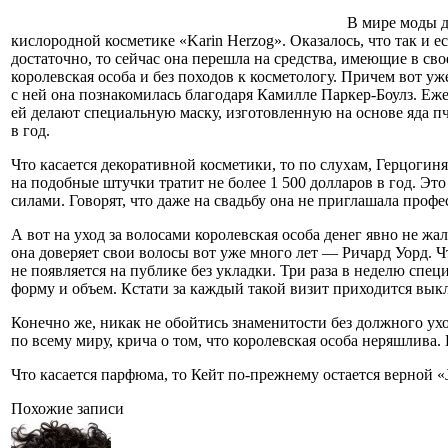
В мире моды д
кислородной косметике «Karin Herzog». Оказалось, что так и 
достаточно, то сейчас она перешла на средства, имеющие в св
королевская особа и без походов к косметологу. Причем вот уж
с ней она познакомилась благодаря Камилле Паркер-Боулз. Еже
ей делают специальную маску, изготовленную на основе яда пче
в год.
Что касается декоративной косметики, то по слухам, Герцогин
на подобные штучки тратит не более 1 500 долларов в год. Э
силами. Говорят, что даже на свадьбу она не приглашала проф
А вот на уход за волосами королевская особа денег явно не жа
она доверяет свои волосы вот уже много лет — Ричард Уорд. Ч
не появляется на публике без укладки. Три раза в неделю спе
форму и объем. Кстати за каждый такой визит приходится выкл
Конечно же, никак не обойтись знаменитости без должного уход
по всему миру, крича о том, что королевская особа неряшлива
Что касается парфюма, то Кейт по-прежнему остается верной «J
Похожие записи