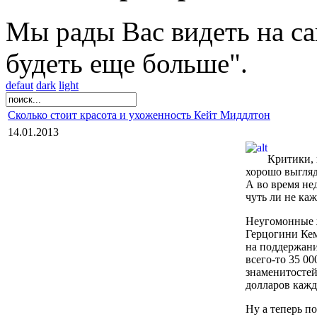
Мы рады Вас видеть на са
будеть еще больше".
defaut
dark
light
Сколько стоит красота и ухоженность Кейт Миддлтон
14.01.2013
Критики, 
хорошо выгляд
А во время не
чуть ли не ка
Неугомонные ж
Герцогини Кем
на поддержани
всего-то 35 0
знаменитостей
долларов кажд
Ну а теперь по