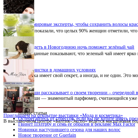
Что советуют мировые эксперты, чтобы сохранить волосы кр
Исследования показали, что целых 90% женщин отметили, что 
Хорошо выглядеть в Новогоднюю ночь поможет зелёный чай
Клинические данные показывают, что зеленый чай имеет ярко 
Хитрости химчистки в домашних условиях
Каждая хозяечка имеет свой секрет, а иногда, и не один. Это м
Франсуа Демаши рассказывает о своем творении – очередной 
Франсуа Демаши — знаменитый парфюмер, считающийся уже нео
Новые статьи
Приглашаем на открытие выставки «Мода и косметика»
Остерегайтесь от стрессов, если вы не хотите иметь п
В выставочном центре «Балтик-Экспо» ведётся масштабная под
Гвинет Пэлтроу и семь ее образов в рекламе Max Factor
Новинки наступившего сезона для наших волос
Новое творение от Guerlain