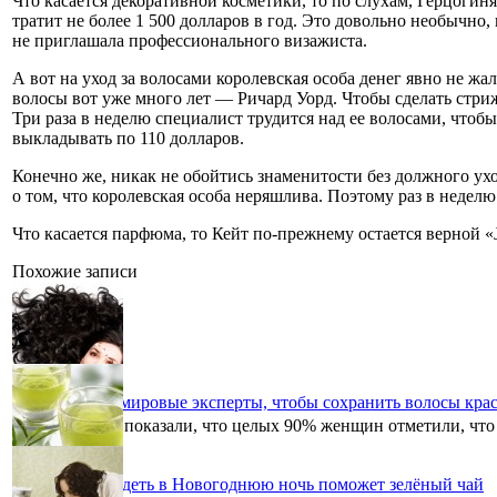
Что касается декоративной косметики, то по слухам, Герцогин
тратит не более 1 500 долларов в год. Это довольно необычно,
не приглашала профессионального визажиста.
А вот на уход за волосами королевская особа денег явно не жа
волосы вот уже много лет — Ричард Уорд. Чтобы сделать стрижк
Три раза в неделю специалист трудится над ее волосами, что
выкладывать по 110 долларов.
Конечно же, никак не обойтись знаменитости без должного уход
о том, что королевская особа неряшлива. Поэтому раз в неде
Что касается парфюма, то Кейт по-прежнему остается верной «J
Похожие записи
Что советуют мировые эксперты, чтобы сохранить волосы кр
Исследования показали, что целых 90% женщин отметили, что 
Хорошо выглядеть в Новогоднюю ночь поможет зелёный чай