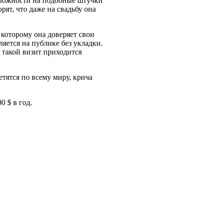
 сложности на подобные штучки
рят, что даже на свадьбу она
 которому она доверяет свои
ляется на публике без укладки.
 такой визит приходится
етятся по всему миру, крича
0 $ в год.