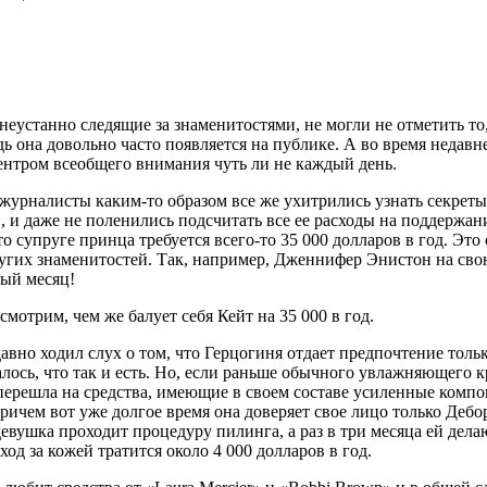
неустанно следящие за знаменитостями, не могли не отметить то
ь она довольно часто появляется на публике. А во время недав
ентром всеобщего внимания чуть ли не каждый день.
урналисты каким-то образом все же ухитрились узнать секрет
 и даже не поленились подсчитать все ее расходы на поддержани
то супруге принца требуется всего-то 35 000 долларов в год. Эт
ругих знаменитостей. Так, например, Дженнифер Энистон на сво
ый месяц!
смотрим, чем же балует себя Кейт на 35 000 в год.
авно ходил слух о том, что Герцогиня отдает предпочтение толь
алось, что так и есть. Но, если раньше обычного увлажняющего 
 перешла на средства, имеющие в своем составе усиленные компо
Причем вот уже долгое время она доверяет свое лицо только Дебор
евушка проходит процедуру пилинга, а раз в три месяца ей дела
од за кожей тратится около 4 000 долларов в год.