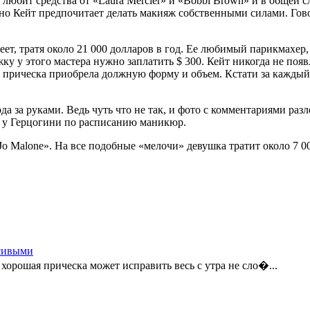
я любит средства от «Laura Mercier» и «Bobbi Brown» и в общей
 но Кейт предпочитает делать макияж собственными силами. Гово
леет, тратя около 21 000 долларов в год. Ее любимый парикмахер,
у у этого мастера нужно заплатить $ 300. Кейт никогда не появ
бы прическа приобрела должную форму и объем. Кстати за каждый
а за руками. Ведь чуть что не так, и фото с комментариями разл
лю у Герцогини по расписанию маникюр.
o Malone». На все подобные «мелочи» девушка тратит около 7 00
асивыми
хорошая прическа может исправить весь с утра не сло�...