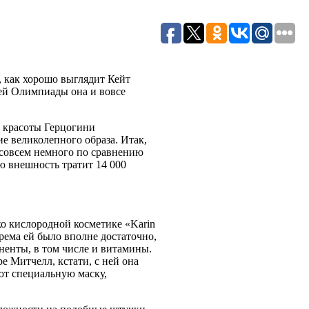
, как хорошо выглядит Кейт
ней Олимпиады она и вовсе
ы красоты Герцогини
е великолепного образа. Итак,
о совсем немного по сравнению
ю внешность тратит 14 000
ко кислородной косметике «Karin
крема ей было вполне достаточно,
ненты, в том числе и витамины.
е Митчелл, кстати, с ней она
ют специальную маску,