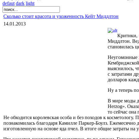
defaut
dark
light
Сколько стоит красота и ухоженность Кейт Миддлтон
14.01.2013
Критики, 
Миддлтон. Вед
становилась ц
Неугомонные ж
Кембриджской,
выяснилось, ч
с затратами д
долларов кажд
Ну а теперь по
В мире моды д
Herzog». Оказ
то сейчас она
Не обходится королевская особа и без походов к косметологу. 
познакомилась благодаря Камилле Паркер-Боулз. Ежемесячно д
изготовленную на основе яда пчел. В итоге общие затраты на ух