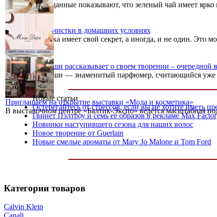
Клинические данные показывают, что зеленый чай имеет ярко 
Хитрости химчистки в домашних условиях
Каждая хозяечка имеет свой секрет, а иногда, и не один. Это м
Франсуа Демаши рассказывает о своем творении – очередной 
Франсуа Демаши — знаменитый парфюмер, считающийся уже нео
Новые статьи
Приглашаем на открытие выставки «Мода и косметика»
Остерегайтесь от стрессов, если вы не хотите иметь 
В выставочном центре «Балтик-Экспо» ведётся масштабная под
Гвинет Пэлтроу и семь ее образов в рекламе Max Factor
Новинки наступившего сезона для наших волос
Новое творение от Guerlain
Новые смелые ароматы от Mary Jo Malone и Tom Ford
Категории товаров
Calvin Klein
Canali