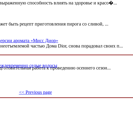
выраженную способность влиять на здоровье и красо�...
ожет быть рецепт приготовления пирога со сливой, ...
версии аромата «Мисс Диор»
тъемлемой частью Дома Dior, снова порадовал своих п...
преждевременно седые волосы
готовительная работа к проведению осеннего сезон...
<< Previous page