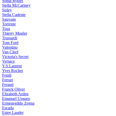
Sonia Rykiel
Stella McCartney
Sisley
Stella Cadente
Sauvage
Torrente
Tous
Thierry Mugler
Trussardi
Tom Ford
Valentino
Van Cleef
Victoria's Secret
Versace
Y.S.Laurent
Yves Rocher
Fendi
Ferrari
Feraud
Franck Oliver
Elizabeth Arden
Emanuel Ungaro
Ermenegildo Zegna
Escada
Estee Lauder