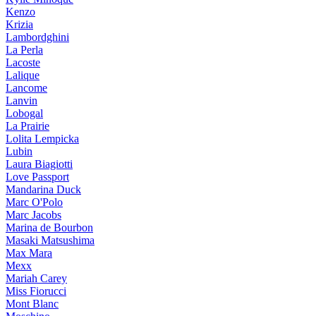
Kenzo
Krizia
Lambordghini
La Perla
Lacoste
Lalique
Lancome
Lanvin
Lobogal
La Prairie
Lolita Lempicka
Lubin
Laura Biagiotti
Love Passport
Mandarina Duck
Marc O'Polo
Marc Jacobs
Marina de Bourbon
Masaki Matsushima
Max Mara
Mexx
Mariah Carey
Miss Fiorucci
Mont Blanc