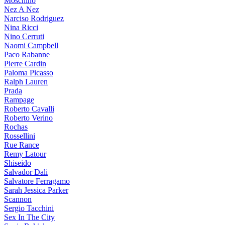
Moschino
Nez A Nez
Narciso Rodriguez
Nina Ricci
Nino Cerruti
Naomi Campbell
Paco Rabanne
Pierre Cardin
Paloma Picasso
Ralph Lauren
Prada
Rampage
Roberto Cavalli
Roberto Verino
Rochas
Rossellini
Rue Rance
Remy Latour
Shiseido
Salvador Dali
Salvatore Ferragamo
Sarah Jessica Parker
Scannon
Sergio Tacchini
Sex In The City