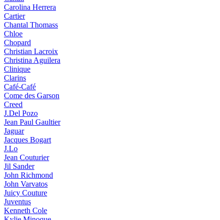
Carolina Herrera
Cartier
Chantal Thomass
Chloe
Chopard
Christian Lacroix
Christina Aguilera
Clinique
Clarins
Café-Café
Come des Garson
Creed
J.Del Pozo
Jean Paul Gaultier
Jaguar
Jacques Bogart
J.Lo
Jean Couturier
Jil Sander
John Richmond
John Varvatos
Juicy Couture
Juventus
Kenneth Cole
Kylie Minoque