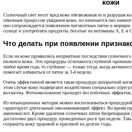
кожи
Солнечный свет несет вред коже обезвоживая ее и разрушая ко
обычным процессом увядания кожи, но начинается оно намного
оно сопровождается появлением пигментных пятен и морщин. 
солнце и употреблять продукты, богатые на витамины А, Е и С
Что делать при появлении признак
Если на коже проявились неприятные последствия солнечного о
пилинги кожи. Эти процедуры отличаются глубиной проникно
любое время года, то глубокие — только тогда, когда активнос
помогает избавиться от пятен за 3-4 недели.
Очень эффективной является такая процедура аппаратной кос
этом случае кожу подвергают воздействию специально отрегу
коллагена. Фотоомоложение проходит без побочных эффектов, 
Из инъекционных методик можно воспользоваться процедурой 
гарантирует длительный омолаживающий эффект. Во время пр
аминокислот. Кроме удаления солнечных пятен биорепарация 
достаточно двух процедур, проведенных раз в три недели. Та
сохранить кожу здоровой и красивой на долгие годы.