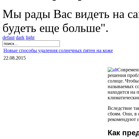
Мы рады Вас видеть на са
будеть еще больше".
defaut
dark
light
Новые способы удаления солнечных пятен на коже
22.08.2015
Современ
решения пробл
солнце. Чтобы
называемых со
находится на 
климатические
Вследствие та
сбоям. Они, в
рекомендуют и
Как пре