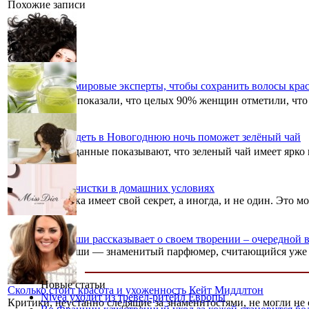
Похожие записи
Что советуют мировые эксперты, чтобы сохранить волосы кр
Исследования показали, что целых 90% женщин отметили, что 
Хорошо выглядеть в Новогоднюю ночь поможет зелёный чай
Клинические данные показывают, что зеленый чай имеет ярко 
Хитрости химчистки в домашних условиях
Каждая хозяечка имеет свой секрет, а иногда, и не один. Это м
Франсуа Демаши рассказывает о своем творении – очередной 
Франсуа Демаши — знаменитый парфюмер, считающийся уже нео
Новые статьи
Сколько стоит красота и ухоженность Кейт Миддлтон
Nivea уходит из тревел-ритейл Европы
Критики, неустанно следящие за знаменитостями, не могли не 