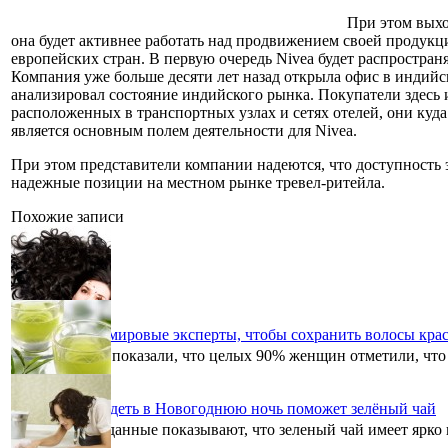
При этом выхо
она будет активнее работать над продвижением своей продукц
европейских стран. В первую очередь Nivea будет распростран
Компания уже больше десяти лет назад открыла офис в индийс
анализировал состояние индийского рынка. Покупатели здесь 
расположенных в транспортных узлах и сетях отелей, они куд
является основным полем деятельности для Nivea.
При этом представители компании надеются, что доступность 
надежные позиции на местном рынке тревел-ритейла.
Похожие записи
Что советуют мировые эксперты, чтобы сохранить волосы кр
Исследования показали, что целых 90% женщин отметили, что 
Хорошо выглядеть в Новогоднюю ночь поможет зелёный чай
Клинические данные показывают, что зеленый чай имеет ярко 