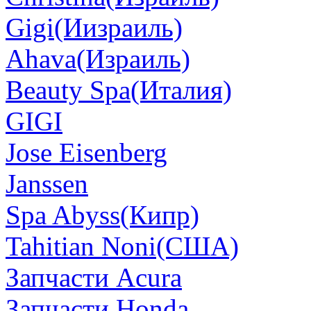
Gigi(Иизраиль)
Ahava(Израиль)
Beauty Spa(Италия)
GIGI
Jose Eisenberg
Janssen
Spa Abyss(Кипр)
Tahitian Noni(США)
Запчасти Acura
Запчасти Honda