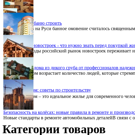
Что нам стоит баню строить
Испокон веков на Руси банное омовение считалось священным
Перспективы новостроек - что нужно знать перед покупкой жи
В последние годы российский рынок новостроек переживает н
Качественные дома из дикого сруба от профессионалов надеж
С каждым годом возрастает количество людей, которые стремят
Загородный дом: советы по строительству
Загородный дом – это идеальное жилье для современного челове
Безопасность на колёсах: новые правила в ремонте и производс
Новые стандарты в ремонте автомобильных деталейВ связи с о
Категории товаров