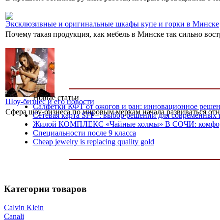
Эксклюзивные и оригинальные шкафы купе и горки в Минске
Почему такая продукция, как мебель в Минске так сильно вост
Новые статьи
Шоу-бизнес и его новости
Салфетки КФТ от ожогов и ран: инновационное решен
Сфера шоу-бизнеса по мировым меркам начала развиваться отн
Сетевая карта SFP+: выбор решений для современных
Жилой КОМПЛЕКС «Чайные холмы» В СОЧИ: комфорт
Специальности после 9 класса
Cheap jewelry is replacing quality gold
Категории товаров
Calvin Klein
Canali