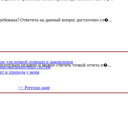
ребована? Ответить на данный вопрос достаточно сл�...
ие для первой помощи и заживления
осительно недавно и можно считать точкой отчета п�...
 высокоскоростных систем
 и природа у моря
<< Previous page