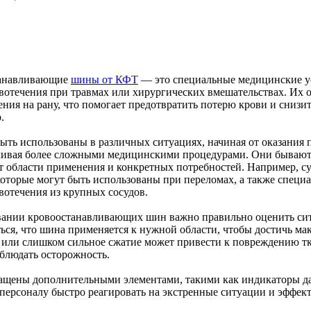
анавливающие
шины от КФТ
— это специальные медицинские ус
вотечения при травмах или хирургических вмешательствах. Их 
ения на рану, что помогает предотвратить потерю крови и снизи
.
ть использованы в различных ситуациях, начиная от оказания 
чивая более сложными медицинскими процедурами. Они бывают 
т области применения и конкретных потребностей. Например, 
которые могут быть использованы при переломах, а также спец
вотечения из крупных сосудов.
вании кровоостанавливающих шин важно правильно оценить си
ься, что шина применяется к нужной области, чтобы достичь ма
или слишком сильное сжатие может привести к повреждению тк
блюдать осторожность.
ащены дополнительными элементами, такими как индикаторы д
персоналу быстро реагировать на экстренные ситуации и эффек