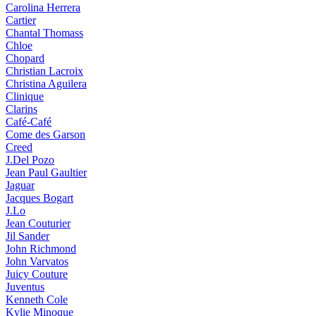
Carolina Herrera
Cartier
Chantal Thomass
Chloe
Chopard
Christian Lacroix
Christina Aguilera
Clinique
Clarins
Café-Café
Come des Garson
Creed
J.Del Pozo
Jean Paul Gaultier
Jaguar
Jacques Bogart
J.Lo
Jean Couturier
Jil Sander
John Richmond
John Varvatos
Juicy Couture
Juventus
Kenneth Cole
Kylie Minoque