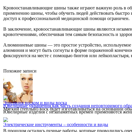
Кровоостанавливающие шины также играют важную роль в об
применению шины, чтобы обучить людей действовать быстро и 
доступ к профессиональной медицинской помощи ограничен.
В заключение, кровоостанавливающие шины являются незаме
кровотечениями, обеспечивая тем самым безопасность и здоро
Алюминиевые шины — это простое устройство, используемое д
алюминия и могут быть согнуты в форме пораженной конечно
фиксируются на месте с помощью бинтов или лейкопластыря,
Похожие записи
Эпиляция воском и виды воска
Ювелирные украшения как часть создания неповторимого обра
Мягкий (теплый) воск будет изготавливаться на основании об
Ювелирные изделия с незапамятных времен применяются женщ
Электрические инструменты – особенности и виды
В прошлом остались ручные работы, которые проводились очен