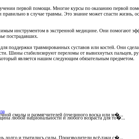
учении первой помощи. Многие курсы по оказанию первой по
правильно в случае травмы. Это знание может спасти жизнь, ос
нимым инструментом в экстренной медицине. Они помогают эф
вье пострадавших.
ля поддержки травмированных суставов или костей. Они сдела
сти. Шины стабилизируют переломы от вывихнутых пальцев, ру
 который является нашим следующим обязательным предметом.
за
ычной смолы и размягчителей (пчелиного воска или м�...
ина любой национальности и любого возраста для то�...
ь долго и тратились силы. Производители всё-таки с�...