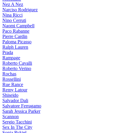
Nez A Nez
Narciso Rodriguez
Nina Ricci
Nino Cerruti
Naomi Campbell
Paco Rabanne
Pierre Cardin
Paloma Picasso
Ralph Lauren
Prada
Rampage
Roberto Cavalli
Roberto Verino
Rochas
Rossellini
Rue Rance
Remy Latour
Shiseido
Salvador Dali
Salvatore Ferragamo
Sarah Jessica Parker
Scannon
Sergio Tacchini
Sex In The City
Sonia Rykiel