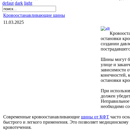
defaut
dark
light
Кровоостанавливающие шины
11.03.2025
Кровоост
остановки кро
создании давл
пострадавшего
Шины могут бы
улице и закан
зависимости о
конечностей, 
остановки кро
При использо
должен убедит
Неправильное 
необходимо со
Современные кровоостанавливающие
шины от КФТ
часто осн
быстрого и легкого применения. Это позволяет медицинскому 
кровотечения.