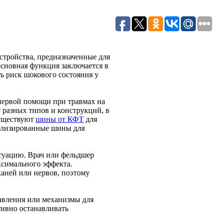
тройства, предназначенные для
основная функция заключается в
ть риск шокового состояния у
первой помощи при травмах на
разных типов и конструкций, в
существуют
шины от КФТ
для
иализированные шины для
туацию. Врач или фельдшер
ксимального эффекта.
аней или нервов, поэтому
авления или механизмы для
тивно останавливать