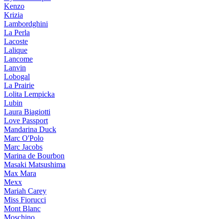
Kenzo
Krizia
Lambordghini
La Perla
Lacoste
Lalique
Lancome
Lanvin
Lobogal
La Prairie
Lolita Lempicka
Lubin
Laura Biagiotti
Love Passport
Mandarina Duck
Marc O'Polo
Marc Jacobs
Marina de Bourbon
Masaki Matsushima
Max Mara
Mexx
Mariah Carey
Miss Fiorucci
Mont Blanc
Moschino